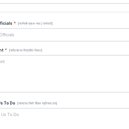
ficials
*
(সংশ্লিষ্ট ব্যাংক শাখা / কর্মকর্তা)
int
*
(অভিযোগের বিস্তারিত বিবরণ)
Us To Do
(আমাদের নিকট কীরূপ প্রতিকার চান)