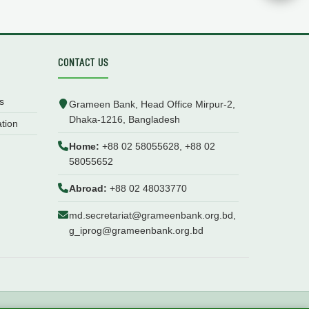
CONTACT US
s
Grameen Bank, Head Office Mirpur-2,
Dhaka-1216, Bangladesh
ation
Home:
+88 02 58055628, +88 02
58055652
Abroad:
+88 02 48033770
md.secretariat@grameenbank.org.bd,
g_iprog@grameenbank.org.bd