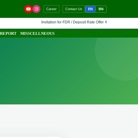
EN
BN
Career
Contact Us
Invitation for FDR / Deposit Rate Offer 🔷 Interested financial in
 REPORT
MISSCELLNEOUS