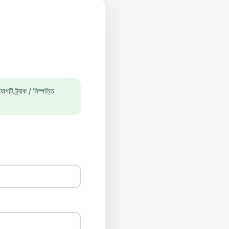
টি ট্র্যাক / নিস্পত্তি