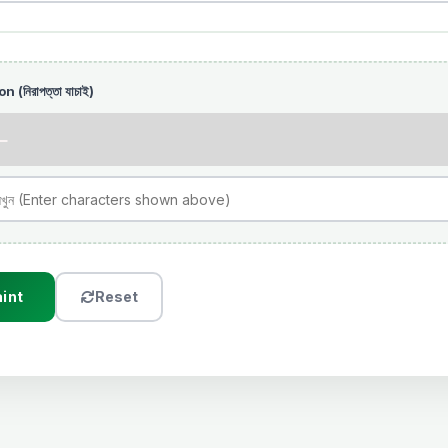
(নিরাপত্তা যাচাই)
int
Reset